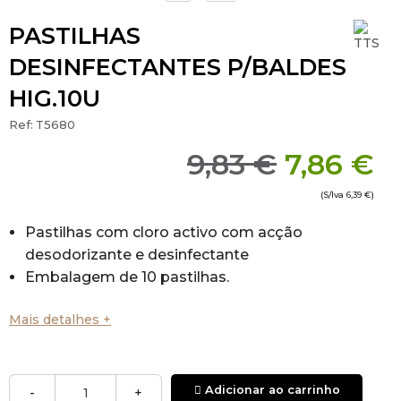
PASTILHAS
DESINFECTANTES P/BALDES
HIG.10U
Ref:
T5680
9,83 €
7,86 €
(S/Iva
6,39 €
)
Pastilhas com cloro activo com acção
desodorizante e desinfectante
Embalagem de 10 pastilhas.
Mais detalhes +
Adicionar ao carrinho
-
+