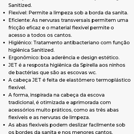
Sanitized.
Dimensões: 39,5 x 8 cm (Altura x Diâmetro)
Flexível: Permite a limpeza sob a borda da sanita.
Eficiente: As nervuras transversais permitem uma
fricção eficaz e o material flexível permite o
acesso a todos os cantos.
Higiênico: Tratamento antibacteriano com função
higiênica Sanitized.
Ergonômico: boa aderência e design estético.
JET é a resposta higiênica da Spirella aos ninhos
de bactérias que são as escovas wc.
A cabeça JET é feita de elastômero termoplástico
flexível.
A forma, inspirada na cabeça da escova
tradicional, é otimizada e aprimorada com
acessórios muito práticos, como as três abas
flexíveis e as nervuras de limpeza.
As abas flexíveis podem deslizar facilmente sob
os bordes da sanita e nos menores cantos.