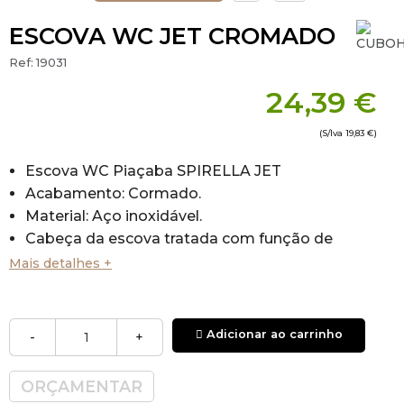
ESCOVA WC JET CROMADO
Ref:
19031
24,39 €
(S/Iva
19,83 €
)
Escova WC Piaçaba SPIRELLA JET
Acabamento: Cormado.
Material: Aço inoxidável.
Cabeça da escova tratada com função de
higiene Sanitized.
Mais detalhes +
Flexível: Permite a limpeza sob a borda da
sanita.
Eficiente: As nervuras transversais permitem
Adicionar ao carrinho
-
+
uma fricção eficaz e o material flexível permite
o acesso a todos os cantos.
ORÇAMENTAR
Higiênico: Tratamento antibacteriano com