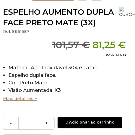
ESPELHO AUMENTO DUPLA
FACE PRETO MATE (3X)
Ref:
8661687
101,57 €
81,25 €
(S/Iva
66,06 €
)
Material: Aço Inoxidável 304 e Latão.
Espelho dupla face.
Cor: Preto Mate.
Visão Aumentada: X3
Dimensões (Dobrado - Alt. x Larg. x Comp. ):
Mais detalhes +
300x230x65
mm
Braço tubular.
Dimensões (Alt. x Larg. x Comp.
Adicionar ao carrinho
-
+
): 300x230x305mm