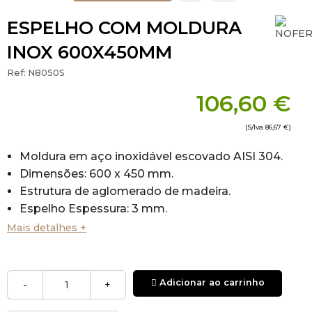
ESPELHO COM MOLDURA
INOX 600X450MM
Ref:
N8050S
106,60 €
(S/Iva
86,67 €
)
Moldura em aço inoxidável escovado AISI 304.
Dimensões: 600 x 450 mm.
Estrutura de aglomerado de madeira.
Espelho Espessura: 3 mm.
Durabilidade e resistência à corrosão.
Mais detalhes +
Adicionar ao carrinho
-
+