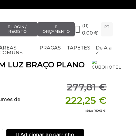
(0)
LOGIN /
PT
REGISTO
ORÇAMENTO
0,00 €
ÁREAS
PRAGAS
TAPETES
De A a
COMUNS
Z
M LUZ BRAÇO PLANO
277,81 €
222,25 €
lumes de
(S/Iva
180,69 €
)
drão (3,6 V)
Adicionar ao carrinho