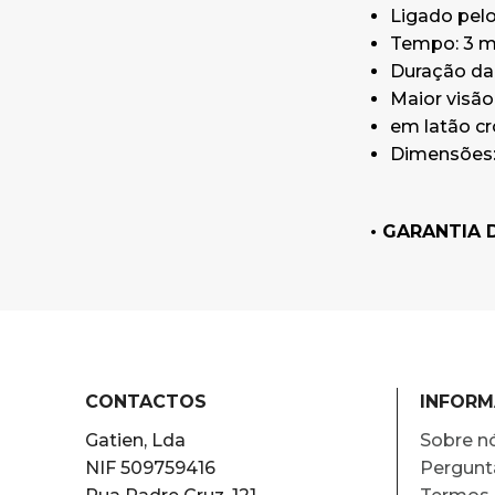
Ligado pelo
Tempo: 3 m
Duração da 
Maior visão 
em latão cr
Dimensões: 
• GARANTIA 
CONTACTOS
INFOR
Gatien, Lda
Sobre n
NIF 509759416
Pergunt