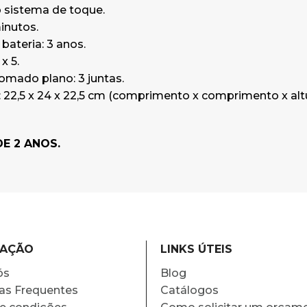
 sistema de toque.
inutos.
bateria: 3 anos.
x 5.
omado plano: 3 juntas.
22,5 x 24 x 22,5 cm (comprimento x comprimento x altu
DE 2 ANOS.
MAÇÃO
LINKS ÚTEIS
ós
Blog
as Frequentes
Catálogos