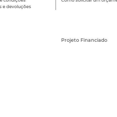
e condições
Como solicitar um orçam
s e devoluções
Projeto Financiado