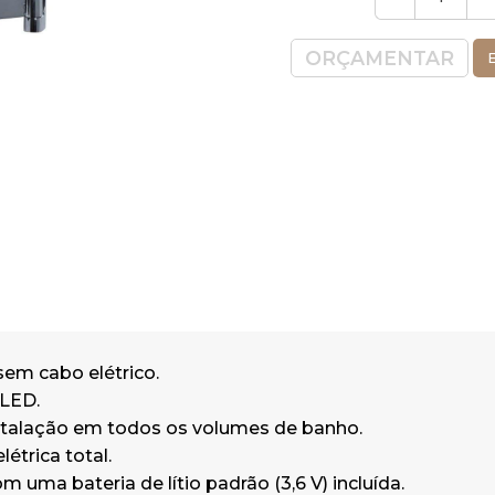
Ligado pelo sistema de toque.
Tempo: 3 minutos.
ORÇAMENTAR
E
Duração da bateria: 3 anos.
Maior visão x 5.
em latão cromado plano: 3 juntas.
Dimensões: 22,5 x 24 x 22,5 cm (co
comprimento x altura).
• GARANTIA DE 2 ANOS.
sem cabo elétrico.
 LED.
stalação em todos os volumes de banho.
étrica total.
m uma bateria de lítio padrão (3,6 V) incluída.