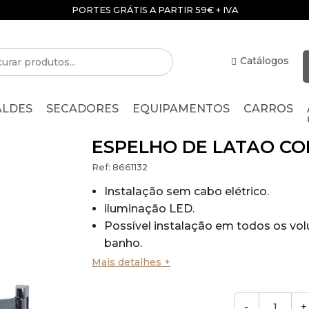
PORTES GRÁTIS A PARTIR 59€ + IVA
Catálogos
ALDES
SECADORES
EQUIPAMENTOS
CARROS
ESPELHO DE LATÃO CO
Ref:
8661132
Instalação sem cabo elétrico.
iluminação LED.
Possível instalação em todos os vo
banho.
Segurança elétrica total.
Mais detalhes +
Funciona com uma bateria de lítio pa
incluída.
-
+