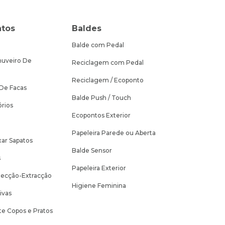
tos
Baldes
Balde com Pedal
huveiro De
Reciclagem com Pedal
Reciclagem / Ecoponto
 De Facas
Balde Push / Touch
rios
Ecopontos Exterior
Papeleira Parede ou Aberta
ar Sapatos
Balde Sensor
s
Papeleira Exterior
jecção-Extracção
Higiene Feminina
ivas
te Copos e Pratos