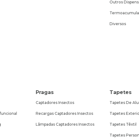
Outros Dispen
Termoacumula
Diversos
Pragas
Tapetes
Captadores Insectos
Tapetes De Alu
funcional
Recargas Captadores Insectos
Tapetes Exteri
g
Lâmpadas Captadores Insectos
Tapetes Têxtil
Tapetes Person