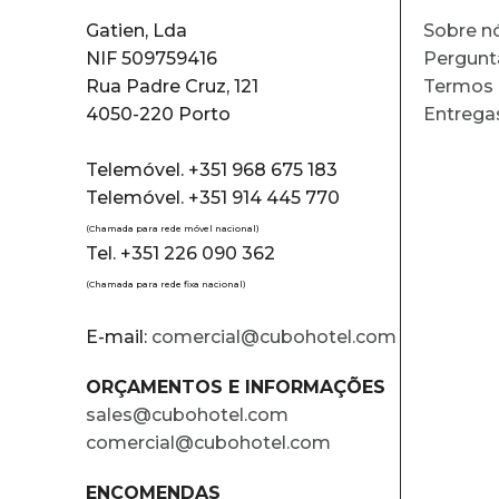
Gatien, Lda
Sobre n
NIF 509759416
Pergunt
Rua Padre Cruz, 121
Termos 
4050-220 Porto
Entrega
Telemóvel. +351 968 675 183
Telemóvel. +351 914 445 770
(Chamada para rede móvel nacional)
Tel. +351 226 090 362
(Chamada para rede fixa nacional)
E-mail:
comercial@cubohotel.com
ORÇAMENTOS E INFORMAÇÕES
sales@cubohotel.com
comercial@cubohotel.com
ENCOMENDAS