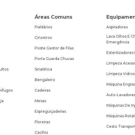
Áreas Comuns
Equipamen
Fraldários
Aspiradores
Lava Olhos E C
Cinzeiros
Emergência
Poste Gestor de Filas
Esterilizadores
Porta Guarda Chuvas
Limpeza Acessó
ultos
Sinalética
Limpeza Vidros
Bengaleiro
Máquina Engrax
nifugos
Cadeiras
Auto-Lavadora
ça
Mesas
Máquinas De In
Espreguiçadeiras
Máquinas Rotat
Floreiras
Cesto Transpor
Cacifos