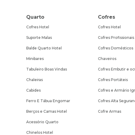
Quarto
Cofres
Cofres Hotel
Cofres Hotel
Suporte Malas
Cofres Profissionais
Balde Quarto Hotel
Cofres Domésticos
Minibares
Chaveiros
Tabuleiro Boas Vindas
Cofres Embutir e oc
Chaleiras
Cofres Portáteis
Cabides
Cofres e Armário Ig
Ferro E Tábua Engomar
Cofres Alta Seguran
Berços e Camas Hotel
Cofre Armas
Acessório Quarto
Chinelos Hotel