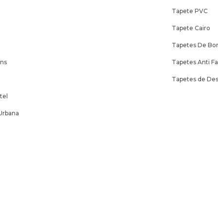
e
Tapete PVC
Tapete Cairo
Tapetes De Bor
ens
Tapetes Anti F
Tapetes de Des
tel
Urbana