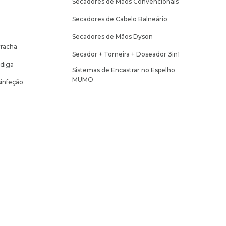
Secadores de Mãos Convencionais
Secadores de Cabelo Balneário
Secadores de Mãos Dyson
racha
Secador + Torneira + Doseador 3in1
adiga
Sistemas de Encastrar no Espelho
MUMO
infeção