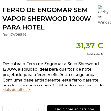
FERRO DE ENGOMAR SEM
VAPOR SHERWOOD 1200W
PARA HOTEL
Ref:
CW08546
31,37 €
(S/Iva
25,50 €
)
Descubra o Ferro de Engomar a Seco Sherwood
1200W, a solução ideal para quartos de hotel,
projetado para oferecer eficiência e segurança.
Com uma base antiaderente, este ferro garante
um deslizamento suave, facilitando o processo de
Mais detalhes +
engomar.
Adicionar ao carrinho
-
+