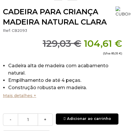
CADEIRA PARA CRIANÇA
MADEIRA NATURAL CLARA
Ref:
CB2093
129,03 €
104,61 €
(S/Iva
85,05 €
)
Cadeira alta de madeira com acabamento
natural.
Empilhamento de até 4 peças.
Construção robusta em madeira.
Lavável, com alças substituíveis.
Mais detalhes +
Os espaços nos painéis laterais entre os apoios
de braços e o assento são reduzidos para evitar
que os membros das crianças fiquem presos.
Adicionar ao carrinho
-
+
Use arruelas espaçadoras com todos os