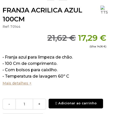
FRANJA ACRILICA AZUL
100CM
Ref:
T0144
21,62 €
17,29 €
(S/Iva
14,06 €
)
• Franja azul para limpeza de chão.
• 100 Cm de comprimento.
• Com bolsos para caixilho.
• Temperatura de lavagem 60º C
Mais detalhes +
Adicionar ao carrinho
-
+