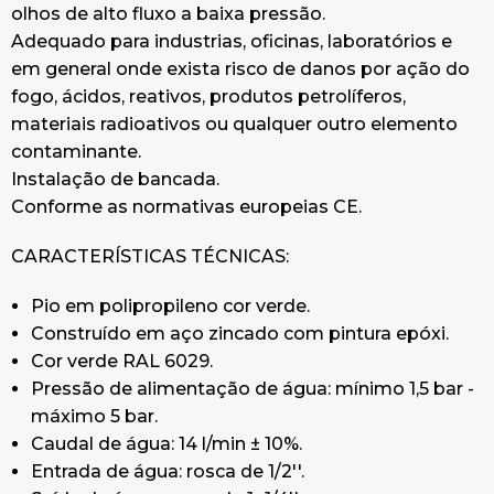
olhos de alto fluxo a baixa pressão.
água e segundo o qual o fluxo mínimo do
Adequado para industrias, oficinas, laboratórios e
pulverizador
em general onde exista risco de danos por ação do
Deve ser pelo menos 100 l / min. Os chuveiros
fogo, ácidos, reativos, produtos petrolíferos,
de emergência DILUVIO um caudal superior a
materiais radioativos ou qualquer outro elemento
120 l / min a 0,3 MPa.
contaminante.
EN 15154-2 Padrões para unidades de lavagem
Instalação de bancada.
ocular conectadas à rede de água e de acordo
Conforme as normativas europeias CE.
com o qual o fluxo mínimo do colírio deve ser
pelo menos 6 l / min. O colírio DILUVIO possui
CARACTERÍSTICAS TÉCNICAS:
uma vazão superior a 14 l / min a 0,3 MPa
Regulamentos UNI9608 que regem o uso de
Pio em polipropileno cor verde.
chuveiros e lava-olhos
Construído em aço zincado com pintura epóxi.
Cor verde RAL 6029.
Emergência
Pressão de alimentação de água: mínimo 1,5 bar -
máximo 5 bar.
Regulamentos UNI10271 que regem o uso de
Caudal de água: 14 l/min ± 10%.
colírio / lavacara laptops
Entrada de água: rosca de 1/2''.
UNI7546 / 2 UNI7546 / 3 UNI7546 / 4 que requer