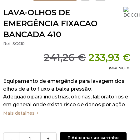
LAVA-OLHOS DE
EMERGÊNCIA FIXACAO
BANCADA 410
Ref:
SC410
241,26 €
233,93 €
(S/Iva
190,19 €
)
Equipamento de emergência para lavagem dos
olhos de alto fluxo a baixa pressão.
Adequado para industrias, oficinas, laboratórios e
em general onde exista risco de danos por ação
do fogo, ácidos, reativos, produtos petrolíferos,
Mais detalhes +
materiais radioativos ou qualquer outro elemento
contaminante.
Instalação de bancada.
Adicionar ao carrinho
-
+