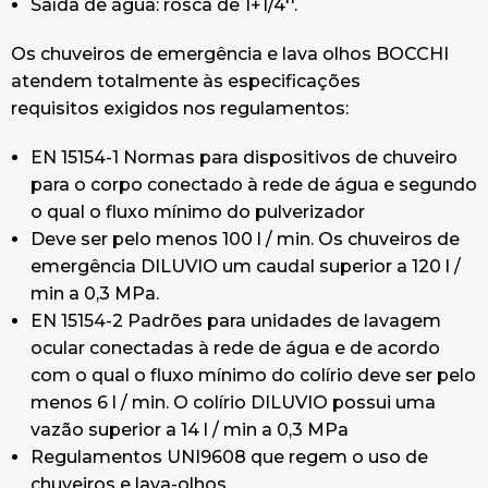
Saída de água: rosca de 1+1/4''.
a presença de um cartel individual cativo para o
chuveiro e outro para o colírio de emergência.
Os chuveiros de emergência e lava olhos BOCCHI
Din 12899 PARTE 2
atendem totalmente às especificações
ANSI Z358.1-2004 (American Natonal Satin
requisitos exigidos nos regulamentos:
Institute).
EN 15154-1 Normas para dispositivos de chuveiro
para o corpo conectado à rede de água e segundo
o qual o fluxo mínimo do pulverizador
Deve ser pelo menos 100 l / min. Os chuveiros de
emergência DILUVIO um caudal superior a 120 l /
min a 0,3 MPa.
EN 15154-2 Padrões para unidades de lavagem
ocular conectadas à rede de água e de acordo
com o qual o fluxo mínimo do colírio deve ser pelo
menos 6 l / min. O colírio DILUVIO possui uma
vazão superior a 14 l / min a 0,3 MPa
Regulamentos UNI9608 que regem o uso de
chuveiros e lava-olhos