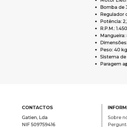
Motor Elétr
Bomba de 3
Regulador 
Potência: 2
R.P.M.: 1.45
Mangueira:
Dimensões: 
Peso: 40 k
Sistema de
Paragem apó
CONTACTOS
INFOR
Gatien, Lda
Sobre n
NIF 509759416
Pergunt