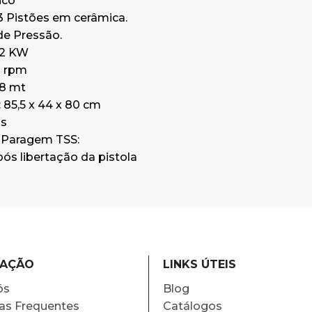
ico
 Pistões em cerâmica.
de Pressão.
,2 KW
0 rpm
 8 mt
85,5 x 44 x 80 cm
gs
 Paragem TSS:
s libertação da pistola
MAÇÃO
LINKS ÚTEIS
ós
Blog
as Frequentes
Catálogos