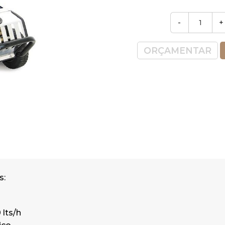
Bomba de 3 Pistões em cerâmica.
Regulador de Pressão.
-
+
Potência: 2,2 KW
R.P.M.: 1.450 rpm
ORÇAMENTAR
Mangueira: 8 mt
Dimensões: 85,5 x 44 x 80 cm
Peso: 40 kgs
Sistema de Paragem TSS:
Paragem após libertação da pistola
s:
 lts/h