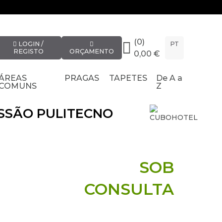
(0)
LOGIN /
PT
REGISTO
ORÇAMENTO
0,00 €
ÁREAS
PRAGAS
TAPETES
De A a
COMUNS
Z
SSÃO PULITECNO
SOB
CONSULTA