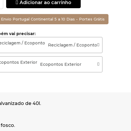
Adicionar ao carrinho
Envio Portugal Continental 5 a 10 Dias - Portes Grátis
s e parques.
m vai precisar:
x Altura)
zado Ø35 x
Reciclagem / Ecoponto
Ecopontos Exterior
lvanizado de 40l.
 fosco.