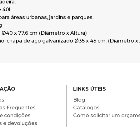
deira.
 40l.
ra áreas urbanas, jardins e parques.
g
Ø40 x 77.6 cm (Diâmetro x Altura)
no: chapa de aço galvanizado Ø35 x 45 cm. (Diâmetro x 
MAÇÃO
LINKS ÚTEIS
ós
Blog
as Frequentes
Catálogos
e condições
Como solicitar um orçam
s e devoluções