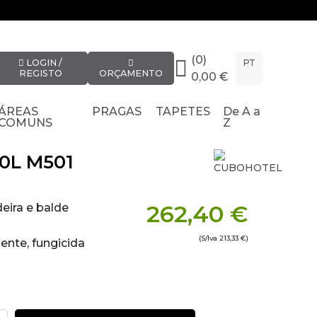
(0)
LOGIN /
PT
REGISTO
ORÇAMENTO
0,00 €
ÁREAS
PRAGAS
TAPETES
De A a
COMUNS
Z
0L M501
262,40 €
eira e balde
(S/Iva
213,33 €
)
ente, fungicida
letrostática a