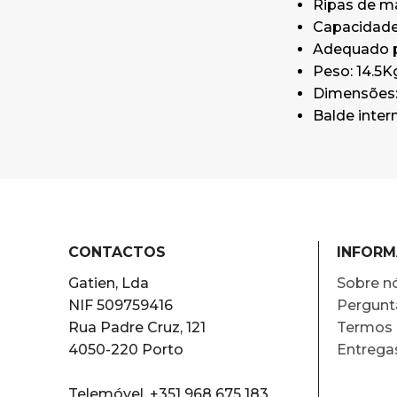
Ripas de ma
Capacidade
Adequado pa
Peso: 14.5K
Dimensões: 
Balde inter
CONTACTOS
INFOR
Gatien, Lda
Sobre n
NIF 509759416
Pergunt
Rua Padre Cruz, 121
Termos 
4050-220 Porto
Entrega
Telemóvel. +351 968 675 183