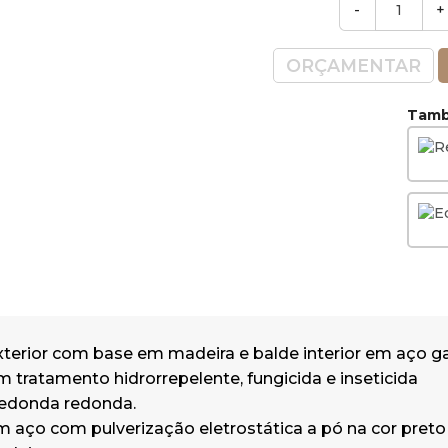
-
+
Ripas de madeira.
Capacidade 40l.
ORÇAMENTAR
Adequado para áreas urbanas, jardin
Peso: 14.5Kg
També
Dimensões: Ø40 x 77.6 cm (Diâmetro 
Balde interno: chapa de aço galvani
45 cm. (Diâmetro x Altura)
xterior com base em madeira e balde interior em aço ga
 tratamento hidrorrepelente, fungicida e inseticida
Redonda redonda.
m aço com pulverização eletrostática a pó na cor preto