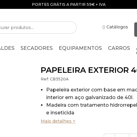
PORTES GRÁTIS A PARTIR 59€ + IVA
Catálogos
ALDES
SECADORES
EQUIPAMENTOS
CARROS
PAPELEIRA EXTERIOR 4
Ref:
CB3520A
Papeleira exterior com base em mad
interior em aço galvanizado de 40l.
Madeira com tratamento hidrorrepel
e inseticida
Papeleira Redonda redonda.
Mais detalhes +
Estrutura em aço com pulverização e
pó na cor preto fosco.