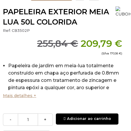
PAPELEIRA EXTERIOR MEIA
LUA 50L COLORIDA
Ref:
CB3502P
255,84 €
209,79 €
(S/Iva
170,56 €
)
Papeleira de jardim em meia-lua totalmente
construído em chapa aço perfurada de 0.8mm
de espessura com tratamento de zincagem e
pintura epóxi a qualquer cor, aro superior e
inferior em tubo de aço redondo 19 x 1.5mm
Mais detalhes +
com quatro pontos de fixação á parede.
Vazamento na parte inferior, com recurso a
fecho com chaves de segurança.
Adicionar ao carrinho
-
+
Simbologia em vinil recortado.