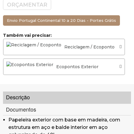
Capacidade 40l.
ORÇAMENTAR
Peso: 13Kg
Adequado para áreas urbanas e parques.
Envio Portugal Continental 10 a 20 Dias - Portes Grátis
Dimensões: Ø45 x 75.2 cm (Diâmetro x Altura)
Também vai precisar:
Reciclagem / Ecoponto
Ecopontos Exterior
Descrição
Documentos
Papeleira exterior com base em madeira, com
estrutura em aço e balde interior em aço