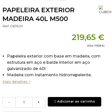
PAPELEIRA EXTERIOR
MADEIRA 40L M500
Ref:
CB3520
219,65 €
(S/Iva
178,58 €
)
Papeleira exterior com base em madeira, com
estrutura em aço e balde interior em aço
galvanizado de 40l.
Madeira com tratamento hidrorrepelente,
fungicida e inseticida
Mais detalhes +
Balde interno de aço galvanizado
Papeleira redonda.
Estrutura em madeira.
Adicionar ao carrinho
-
+
Repelente à água.