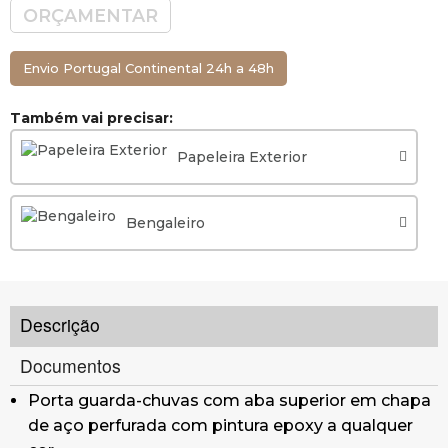
água.
ORÇAMENTAR
* Nota: Adequado para interior ou uso em exterior
Envio Portugal Continental 24h a 48h
unicamente em area coberta; para exterior
recomendamos modelos em aço inox.
Também vai precisar:
Papeleira Exterior
Bengaleiro
Descrição
Documentos
Porta guarda-chuvas com aba superior em chapa
de aço perfurada com pintura epoxy a qualquer