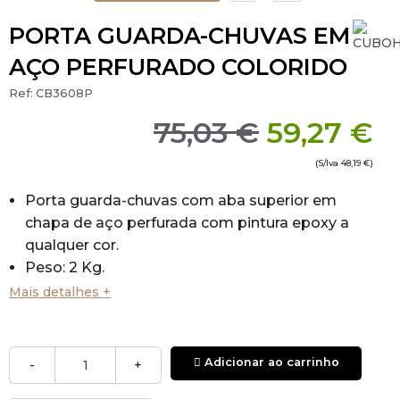
PORTA GUARDA-CHUVAS EM
AÇO PERFURADO COLORIDO
Ref:
CB3608P
75,03 €
59,27 €
(S/Iva
48,19 €
)
Porta guarda-chuvas com aba superior em
chapa de aço perfurada com pintura epoxy a
qualquer cor.
Peso: 2 Kg.
Dimensões: Ø260 x 465mm(Diâmetro x Altura).
Mais detalhes +
Fabricado em Portugal.
Pode personalizar a cor deste produto de
acordo com a carta RAL.
Adicionar ao carrinho
-
+
Possui recipiente interno amovível para captar