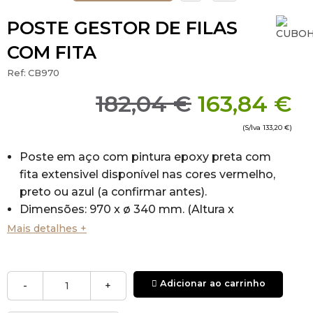
POSTE GESTOR DE FILAS
COM FITA
Ref:
CB970
182,04 €
163,84 €
(S/Iva
133,20 €
)
Poste em aço com pintura epoxy preta com
fita extensivel disponível nas cores vermelho,
preto ou azul (a confirmar antes).
Dimensões: 970 x ø 340 mm. (Altura x
Diâmetro)
Mais detalhes +
Fita 2,5 Metros
*Produto fabricado em Portugal.
Adicionar ao carrinho
-
+
* Nota: Adequado para interior ou uso em exterior