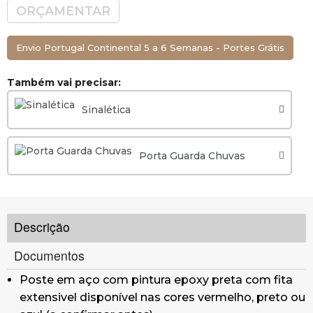
ORÇAMENTAR
unicamente em area coberta; para exterior
recomendamos modelos em aço inox.
Envio Portugal Continental 5 a 6 Semanas - Portes Grátis
Também vai precisar:
Sinalética
Porta Guarda Chuvas
Descrição
Documentos
Poste em aço com pintura epoxy preta com fita
extensivel disponível nas cores vermelho, preto ou