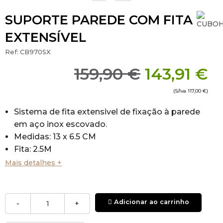
SUPORTE PAREDE COM FITA
EXTENSÍVEL
Ref:
CB970SX
159,90 €
143,91 €
(S/Iva
117,00 €
)
Sistema de fita extensivel de fixação à parede
em aço inox escovado.
Medidas: 13 x 6.5 CM
Fita: 2.5M
Mais detalhes +
*Produto fabricado em Portugal.
Adicionar ao carrinho
-
+