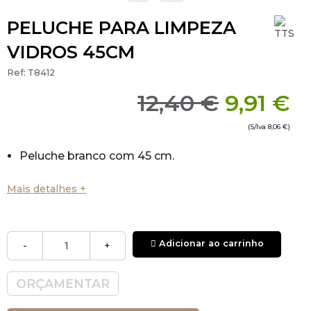
PELUCHE PARA LIMPEZA
VIDROS 45CM
Ref:
T8412
12,40 €
9,91 €
(S/Iva
8,06 €
)
Peluche branco com 45 cm.
Mais detalhes +
Adicionar ao carrinho
-
+
ORÇAMENTAR