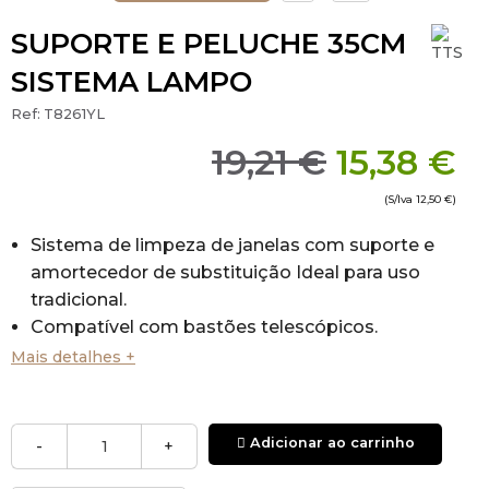
SUPORTE E PELUCHE 35CM
SISTEMA LAMPO
Ref:
T8261YL
19,21 €
15,38 €
(S/Iva
12,50 €
)
Sistema de limpeza de janelas com suporte e
amortecedor de substituição Ideal para uso
tradicional.
Compatível com bastões telescópicos.
Material: Suporte: polipropileno - Almofada
Mais detalhes +
umectante: 80% poliéster, 20% poliamida
Efetue uma pré-lavagem em água fria sem
detergente para eliminar eventuais resíduos de
Adicionar ao carrinho
-
+
produto utilizado durante as operações de