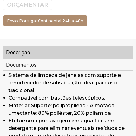
limpeza.
ORÇAMENTAR
Uso recomendado de detergente têxtil
profissional.
Envio Portugal Continental 24h a 48h
Recomenda-se o uso de bolsas de malha para
agilizar e tornar as lavagens mais higiênicas.
Comprimento: 35cm
Descrição
Saiba mais sobre o funcionamento e
as vantagens do sistema lampo
aqui
Documentos
Sistema de limpeza de janelas com suporte e
amortecedor de substituição Ideal para uso
tradicional.
Compatível com bastões telescópicos.
Material: Suporte: polipropileno - Almofada
umectante: 80% poliéster, 20% poliamida
Efetue uma pré-lavagem em água fria sem
detergente para eliminar eventuais resíduos de
produto utilizado durante as operações de