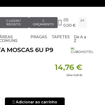
(0)
LOGIN /
PT
REGISTO
ORÇAMENTO
0,00 €
ÁREAS
PRAGAS
TAPETES
De A a
COMUNS
Z
A MOSCAS 6U P9
14,76 €
(S/Iva
12,00 €
)
Adicionar ao carrinho