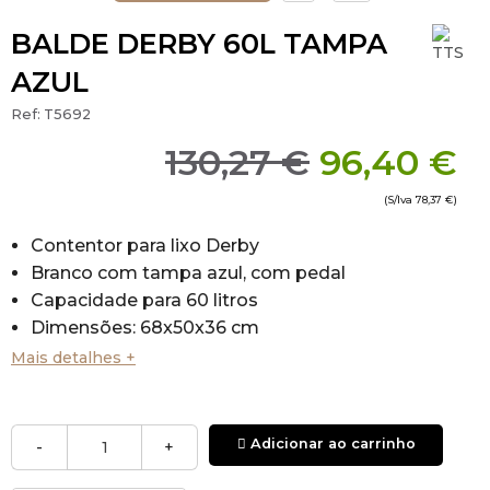
BALDE DERBY 60L TAMPA
AZUL
Ref:
T5692
130,27 €
96,40 €
(S/Iva
78,37 €
)
Contentor para lixo Derby
Branco com tampa azul, com pedal
Capacidade para 60 litros
Dimensões: 68x50x36 cm
Mais detalhes +
Adicionar ao carrinho
-
+