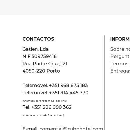
CONTACTOS
INFOR
Gatien, Lda
Sobre n
NIF 509759416
Pergunt
Rua Padre Cruz, 121
Termos 
4050-220 Porto
Entrega
Telemóvel. +351 968 675 183
Telemóvel. +351 914 445 770
(Chamada para rede móvel nacional)
Tel. +351 226 090 362
(Chamada para rede fixa nacional)
E-mail:
comercial@cubohotel.com