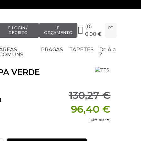
(0)
LOGIN /
PT
REGISTO
ORÇAMENTO
0,00 €
ÁREAS
PRAGAS
TAPETES
De A a
COMUNS
Z
PA VERDE
130,27 €
l
96,40 €
(S/Iva
78,37 €
)