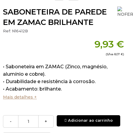
SABONETEIRA DE PAREDE
EM ZAMAC BRILHANTE
Ref:
N16412B
9,93 €
(S/Iva
8,07 €
)
• Saboneteira em ZAMAC (Zinco, magnésio,
alumínio e cobre).
• Durabilidade e resistência à corrosão.
• Acabamento: brilhante.
• Medidas: 54X125X95 mm.
Mais detalhes +
Adicionar ao carrinho
-
+