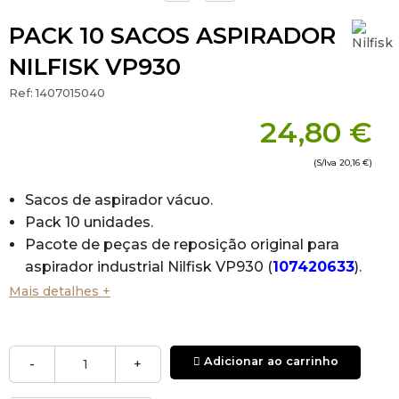
PACK 10 SACOS ASPIRADOR
NILFISK VP930
Ref:
1407015040
24,80 €
(S/Iva
20,16 €
)
Sacos de aspirador vácuo.
Pack 10 unidades.
Pacote de peças de reposição original para
aspirador industrial Nilfisk VP930 (
107420633
).
Mude os sacos com frequência para evitar
Mais detalhes +
quebras e problemas no motor do seu
aparelho.
Adicionar ao carrinho
-
+