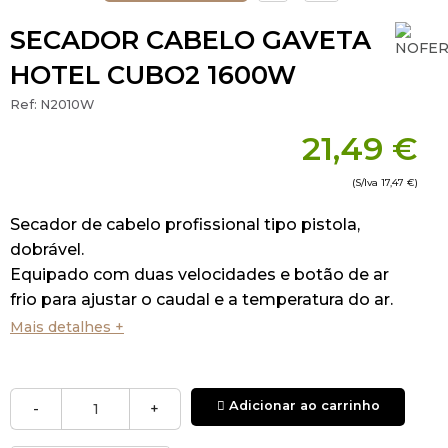
SECADOR CABELO GAVETA
HOTEL CUBO2 1600W
Ref:
N2010W
21,49 €
(S/Iva
17,47 €
)
Secador de cabelo profissional tipo pistola,
dobrável.
Equipado com duas velocidades e botão de ar
frio para ajustar o caudal e a temperatura do ar.
Mais detalhes +
Especificações técnicas:
Material: ABS.
Adicionar ao carrinho
-
+
Cor Branco.
Potencia: 1600W.