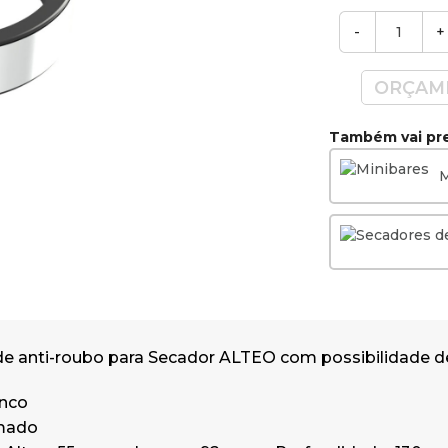
Profundidade 130 mm
-
+
Diamêtro: 80 mm
Garantia: 2 anos.
ORÇAM
Também vai pre
M
e anti-roubo para Secador ALTEO com possibilidade d
inco
omado