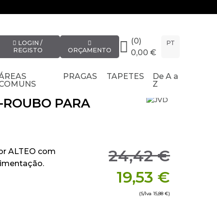
(0)
LOGIN /
PT
REGISTO
ORÇAMENTO
0,00 €
ÁREAS
PRAGAS
TAPETES
De A a
COMUNS
Z
I-ROUBO PARA
24,42 €
dor ALTEO com
limentação.
19,53 €
(S/Iva
15,88 €
)
 92 mm x