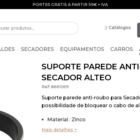
PORTES GRÁTIS A PARTIR 59€ + IVA
Catálogos
ALDES
SECADORES
EQUIPAMENTOS
CARROS
SUPORTE PAREDE ANT
SECADOR ALTEO
Ref:
8661269
Suporte parede anti-roubo para Seca
possibilidade de bloquear o cabo de a
Material : Zinco
Color : Cromado
Mais detalhes +
Dimensões: Altura 55 mm x Largura