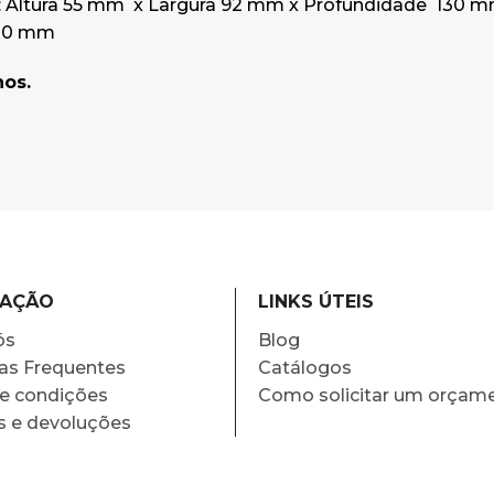
 Altura 55 mm x Largura 92 mm x
Profundidade 130 
 80 mm
nos.
MAÇÃO
LINKS ÚTEIS
ós
Blog
as Frequentes
Catálogos
e condições
Como solicitar um orçam
s e devoluções