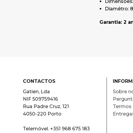
Dimensões:
Diamêtro:
Garantia: 2 a
CONTACTOS
INFOR
Gatien, Lda
Sobre n
NIF 509759416
Pergunt
Rua Padre Cruz, 121
Termos 
4050-220 Porto
Entrega
Telemóvel. +351 968 675 183