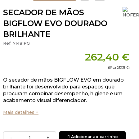
SECADOR DE MÃOS
BIGFLOW EVO DOURADO
BRILHANTE
Ref:
N1481PG
262,40 €
(S/Iva
213,33 €
)
O secador de mãos BIGFLOW EVO em dourado
brilhante foi desenvolvido para espaços que
procuram combinar desempenho, higiene e um
acabamento visual diferenciador.
Mais detalhes +
Adicionar ao carrinho
-
+