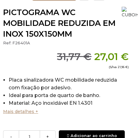
PICTOGRAMA WC
MOBILIDADE REDUZIDA EM
INOX 150X150MM
Ref:
F26401A
31,77 €
27,01 €
(S/Iva
21,96 €
)
Placa sinalizadora WC mobilidade reduzida
com fixação por adesivo.
Ideal para porta de quarto de banho.
Material: Aço inoxidável EN 1.4301
Acabamento: Escovado.
Mais detalhes +
Medidas: 150 x 150 mm.
Adicionar ao carrinho
-
+