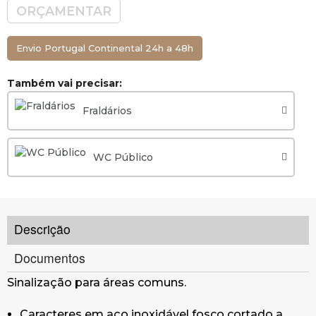
ORÇAMENTAR
comprimento).
Envio Portugal Continental 24h a 48h
Também vai precisar:
Fraldários
WC Público
Descrição
Documentos
Sinalização para áreas comuns.
Caracteres em aço inoxidável fosco cortado a