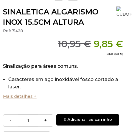
SINALETICA ALGARISMO
INOX 15.5CM ALTURA
Ref:
71428
10,95 €
9,85 €
(S/Iva
8,01 €
)
Sinalização para áreas comuns.
Caracteres em aço inoxidável fosco cortado a
laser.
Números de 0 a 9.
Mais detalhes +
Maiúsculas de A a Z.
Letras minúsculas a e b.
Instalação por fita dupla face ou silicone.
Adicionar ao carrinho
-
+
Numeração de portais ou pisos.
Dimensões: 15,5 x 10 x 0,2cm (altura x largura x