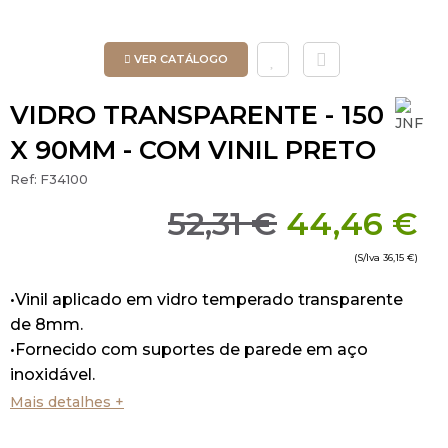
VER CATÁLOGO
VIDRO TRANSPARENTE - 150
X 90MM - COM VINIL PRETO
Ref:
F34100
52,31 €
44,46 €
(S/Iva
36,15 €
)
•Vinil aplicado em vidro temperado transparente
de 8mm.
•Fornecido com suportes de parede em aço
inoxidável.
Mais detalhes +
•Acabamento: satinado/escovado.