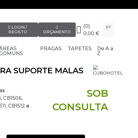
(0)
LOGIN /
PT
REGISTO
ORÇAMENTO
0,00 €
ÁREAS
PRAGAS
TAPETES
De A a
COMUNS
Z
PARA SUPORTE MALAS
SOB
as
5
,
CB1506
,
CONSULTA
511
,
CB1512
e
to