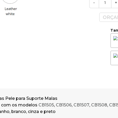
-
+
ORÇA
Tam
as Pele para Suporte Malas
l com os modelos
CB1505
,
CB1506
,
CB1507
,
CB1508
,
CB1
anho, branco, cinza e preto