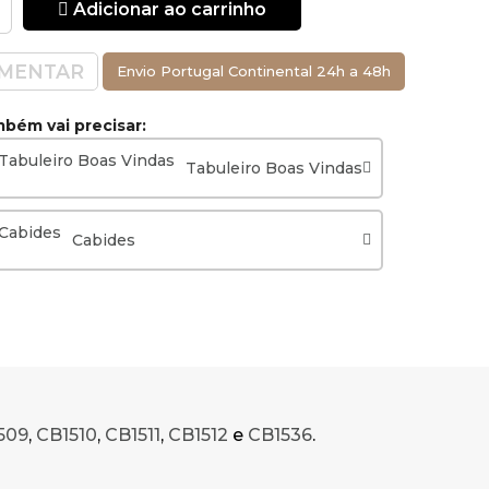
Adicionar ao carrinho
MENTAR
Envio Portugal Continental 24h a 48h
bém vai precisar:
Tabuleiro Boas Vindas
Cabides
509
,
CB1510
,
CB1511
,
CB1512
e
CB1536
.