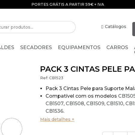
PORTES GRÁTIS A PARTIR 59€ + IVA
Catálogos
ALDES
SECADORES
EQUIPAMENTOS
CARROS
PACK 3 CINTAS PELE 
Ref:
CB1523
Pack 3 Cintas Pele para Suporte Mal
Compatível com os modelos
CB150
CB1507
,
CB1508
,
CB1509
,
CB1510
,
CB1
CB1536
.
Cores: castanho, branco, cinza e pre
Mais detalhes +
* Consultar disponibilidade.