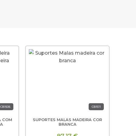
CB1506
CB1511
A COM
SUPORTES MALAS MADEIRA COR
SUPO
SUPOR
RA
BRANCA
97,17 €