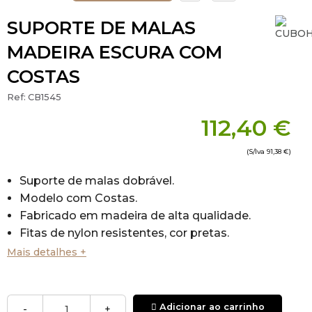
SUPORTE DE MALAS
MADEIRA ESCURA COM
COSTAS
Ref:
CB1545
112,40 €
(S/Iva
91,38 €
)
Suporte de malas dobrável.
Modelo com Costas.
Fabricado em madeira de alta qualidade.
Fitas de nylon resistentes, cor pretas.
Ideal para habitações de hotéis ou salas de
Mais detalhes +
estar.
As costas do suporte evita que as malas caiam
para o lado.
Adicionar ao carrinho
-
+