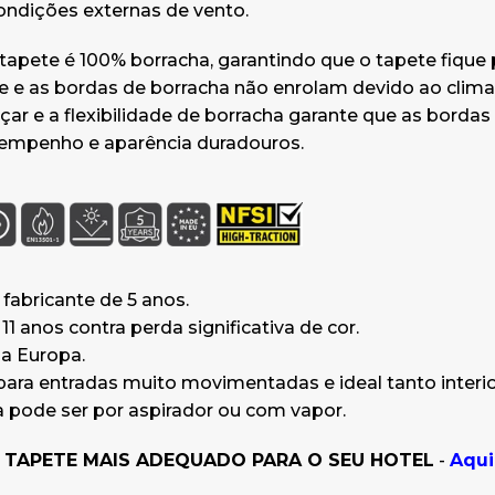
Garantia do fabricante de 5 anos.
dições externas de vento.
Garantia de 11 anos contra perda sign
cor.
tapete é 100% borracha, garantindo que o tapete fique 
Fabricado na Europa.
e e as bordas de borracha não enrolam devido ao clima
Adequado para entradas muito mov
eçar e a flexibilidade de borracha garante que as bordas
ideal tanto interior como exterior.
sempenho e aparência duradouros.
Sua limpeza pode ser por aspirador
ENCONTRE O TAPETE MAIS ADEQUA
SEU HOTEL
-
Aqui
 fabricante de 5 anos.
11 anos contra perda significativa de cor.
a Europa.
ra entradas muito movimentadas e ideal tanto interio
 pode ser por aspirador ou com vapor.
 TAPETE MAIS ADEQUADO PARA O SEU HOTEL
-
Aqui