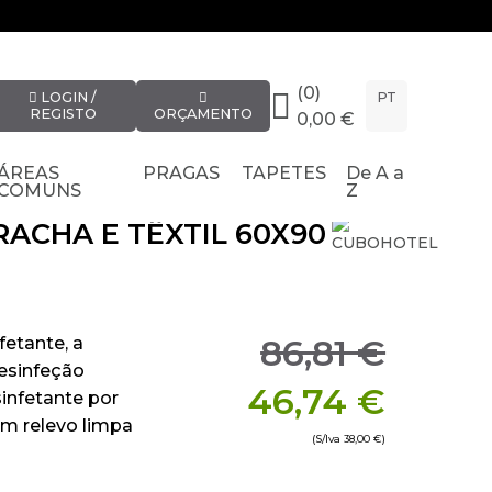
(0)
LOGIN /
PT
REGISTO
ORÇAMENTO
0,00 €
ÁREAS
PRAGAS
TAPETES
De A a
COMUNS
Z
ACHA E TÊXTIL 60X90
86,81 €
fetante, a
esinfeção
46,74 €
sinfetante por
em relevo limpa
(S/Iva
38,00 €
)
rante excelente
ie do WH é 100%