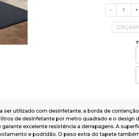
polipropileno e, portanto, à prova de
-
+
podridão. O peso extra do tapete tam
que ele permanecerá estável, mesmo
ORÇAM
externas de vento.
O suporte do tapete é 100% borracha,
T
o tapete fique plano e seguro no chão,
antiderrapante e as bordas de borrac
devido ao clima frio. A borda da ramp
reduz o risco de tropeçar e a flexibili
garante que as bordas não rasgem. Iss
alta durabilidade e fornece desempen
duradouros.
a ser utilizado com desinfetante, a borda de contenç
5 litros de desinfetante por metro quadrado e o design 
 garante excelente resistência a derrapagens. A superfí
otamento e podridão. O peso extra do tapete também s