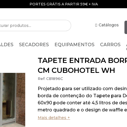
PORTES GRÁTIS A PARTIR 59€ + IVA
Catálogos
ALDES
SECADORES
EQUIPAMENTOS
CARROS
TAPETE ENTRADA BORR
CM CUBOHOTEL WH
Ref:
CB1896C
Projetado para ser utilizado com desin
borda de contenção do Tapete para D
60x90 pode conter até 4,5 litros de de
metro quadrado e o design de waffle 
a sujidade das solas dos sapatos e ga
Mais detalhes +
resistência a derrapagens. A superfíc