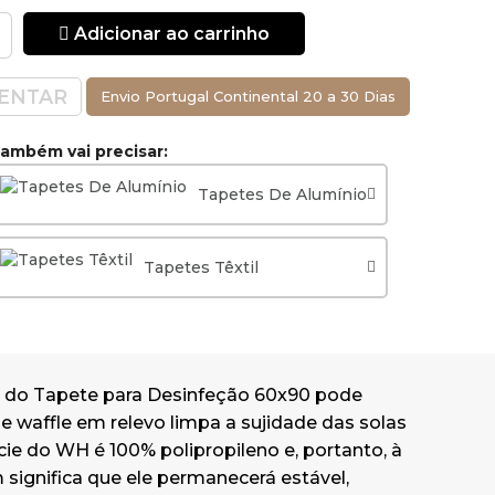
 desbotamento e
Adicionar ao carrinho
bém significa
 em condições
ENTAR
Envio Portugal Continental 20 a 30 Dias
 garantindo que
ambém vai precisar:
 é mais
Tapetes De Alumínio
ha não enrolam
a do tapete
dade de borracha
Tapetes Têxtil
o resulta em
ho e aparência
ão do Tapete para Desinfeção 60x90 pode
de waffle em relevo limpa a sujidade das solas
cie do WH é 100% polipropileno e, portanto, à
ignifica que ele permanecerá estável,