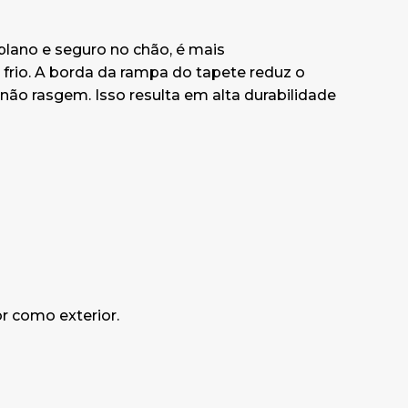
ificativa de
plano e seguro no chão, é mais
 frio. A borda da rampa do tapete reduz o
imentadas e
 não rasgem. Isso resulta em alta durabilidade
 ou com vapor.
DO PARA O
r como exterior.