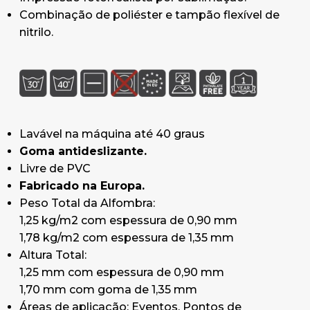
Combinação de poliéster e tampão flexível de
* Pedido mínimo: 25 unidades
nitrilo.
Lavável na máquina até 40 graus
Goma antideslizante.
Livre de PVC
Fabricado na Europa.
Peso Total da Alfombra:
1,25 kg/m2 com espessura de 0,90 mm
1,78 kg/m2 com espessura de 1,35 mm
Altura Total:
1,25 mm com espessura de 0,90 mm
1,70 mm com goma de 1,35 mm
Áreas de aplicação: Eventos, Pontos de