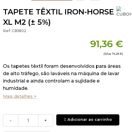
TAPETE TÊXTIL IRON-HORSE
XL M2 (± 5%)
Ref:
CB1802
91,36 €
(S/Iva
74,28 €
)
Os tapetes têxtil foram desenvolvidos para áreas
de alto tráfego, são laváveis na máquina de lavar
industrial e ainda controlam a sujidade e
humidade.
Mais detalhes +
Adicionar ao carrinho
-
+