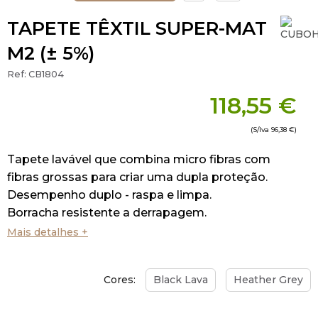
TAPETE TÊXTIL SUPER-MAT
M2 (± 5%)
Ref:
CB1804
118,55 €
(S/Iva
96,38 €
)
Tapete lavável que combina micro fibras com
fibras grossas para criar uma dupla proteção.
Desempenho duplo - raspa e limpa.
Borracha resistente a derrapagem.
Mais detalhes +
Cores:
Black Lava
Heather Grey