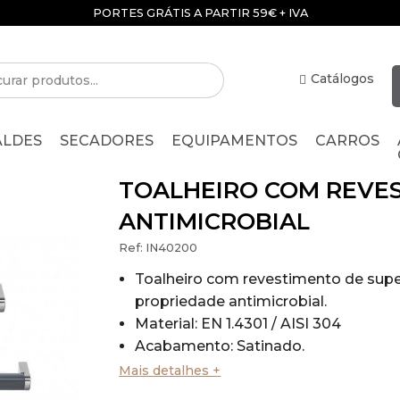
PORTES GRÁTIS A PARTIR 59€ + IVA
Catálogos
ALDES
SECADORES
EQUIPAMENTOS
CARROS
TOALHEIRO COM REVE
ANTIMICROBIAL
Ref:
IN40200
Toalheiro com revestimento de supe
propriedade antimicrobial.
Material: EN 1.4301 / AISI 304
Acabamento: Satinado.
Antibacteriano.
Mais detalhes +
Dimensões: 30x75 mm (AlturaxCom