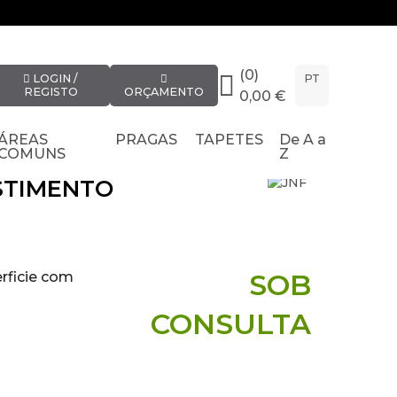
(0)
LOGIN /
PT
REGISTO
ORÇAMENTO
0,00 €
ÁREAS
PRAGAS
TAPETES
De A a
COMUNS
Z
STIMENTO
SOB
rficie com
CONSULTA
primento)