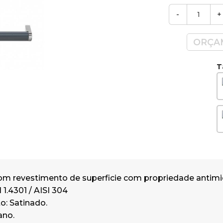
Tamanhos: 250mm / 425mm / 600
-
+
Cores Disponíveis: Prateado, Preto, 
Dourado ou Cobre.
ORÇA
Consulte-nós e escolha o tamanho e
prefere
T
om revestimento de superficie com propriedade antimic
 1.4301 / AISI 304
: Satinado.
ano.