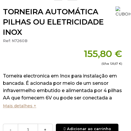
TORNEIRA AUTOMÁTICA
PILHAS OU ELETRICIDADE
INOX
Ref:
N7260B
155,80 €
(S/Iva
126,67 €
)
Torneira electronica em Inox para instalação em
bancada. É acionada por meio de um sensor
infravermelho embutido e alimentada por 4 pilhas
AA que fornecem 6V ou pode ser conectada a
energia elétrica por meio de um transformador
Mais detalhes +
(220V 50/60 hz) vendido separadamente,
consulte-nos.
Adicionar ao carrinho
-
+