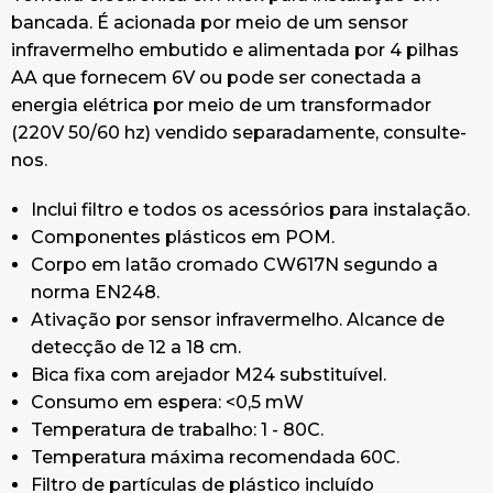
limpeza, em seguida, seque com um pano limpo.
bancada. É acionada por meio de um sensor
Quando você limpa o banheiro comprodutos
infravermelho embutido e alimentada por 4 pilhas
agressivos, a saboneteira deve ser protegida
AA que fornecem 6V ou pode ser conectada a
salpicos.
energia elétrica por meio de um transformador
(220V 50/60 hz) vendido separadamente, consulte-
CE. Está em conformidade com as diretivas
nos.
europeias de segurança elétrica 2014/35 / EU,
Compatibilidade Eletromagnética EMC 2014/30 /
Inclui filtro e todos os acessórios para instalação.
EU e de Produtos de Construção 305 / 2011UE de
Componentes plásticos em POM.
acordo com as normas EN817: 2008 e EN 15091:
Corpo
em latão cromado CW617N
segundo a
2013.
norma EN248.
Ativação por sensor infravermelho. Alcance de
Mais informações consulte ficha técnica.
detecção de 12 a 18 cm.
Bica fixa com arejador M24 substituível.
Consumo em espera: <0,5 mW
Temperatura de trabalho: 1 - 80C.
Temperatura máxima recomendada 60C.
Filtro de partículas de plástico incluído