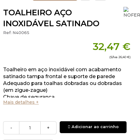
TOALHEIRO AÇO
INOXIDÁVEL SATINADO
Ref:
N4006S
32,47 €
(S/Iva
26,40 €
)
Toalheiro em aço inoxidável com acabamento
satinado tampa frontal e suporte de parede
Adequado para toalhas dobradas ou dobradas
(em zigue-zague)
Chave de segurança.
Mais detalhes +
Com visualizador de conteúdo
Adicionar ao carrinho
-
+