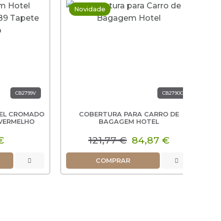
Novidade
-30%
B2799V
CB2790C
ROMADO
COBERTURA PARA CARRO DE
CARR
CAR
ELHO
BAGAGEM HOTEL
79
5
121,77 €
84,87 €
COMPRAR