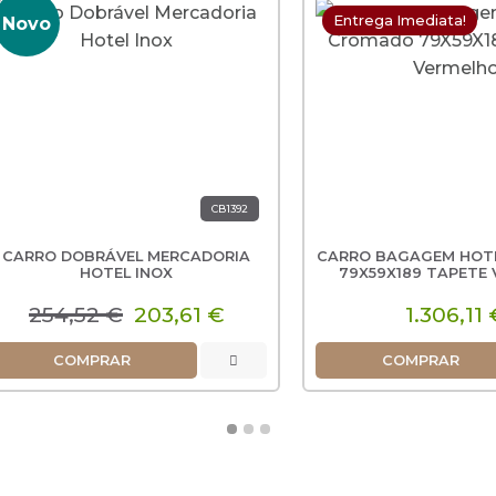
Entrega Imediata!
o
CB1392
C
O DOBRÁVEL MERCADORIA
CARRO BAGAGEM HOTEL C
HOTEL INOX
79X59X189 TAPETE VERM
54,52 €
203,61 €
1.306,11 €
COMPRAR
COMPRAR