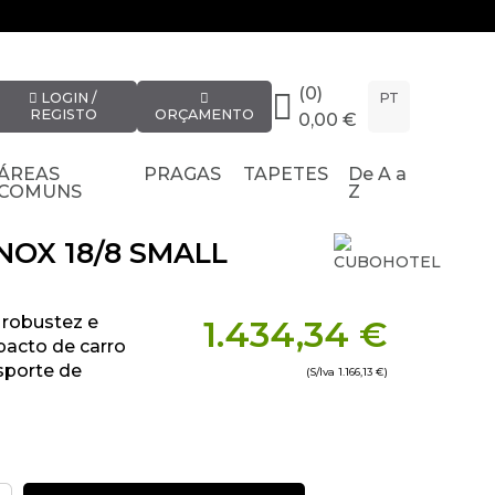
(0)
LOGIN /
PT
REGISTO
ORÇAMENTO
0,00 €
ÁREAS
PRAGAS
TAPETES
De A a
COMUNS
Z
NOX 18/8 SMALL
 robustez e
1.434,34 €
acto de carro
nsporte de
(S/Iva
1.166,13 €
)