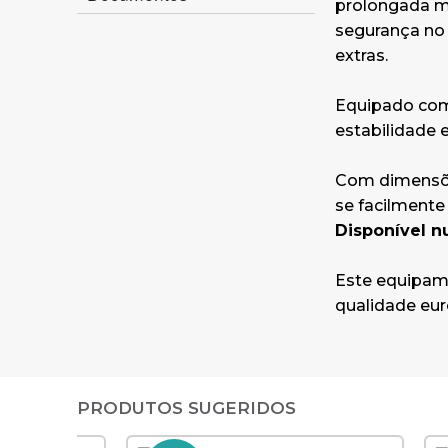
prolongada m
segurança no 
extras.
Equipado com 
estabilidade e
Com dimensõ
se facilment
Disponível 
Este equipame
qualidade euro
PRODUTOS SUGERIDOS