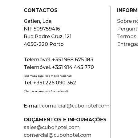
CONTACTOS
INFOR
Gatien, Lda
Sobre n
NIF 509759416
Pergunt
Rua Padre Cruz, 121
Termos 
4050-220 Porto
Entrega
Telemóvel. +351 968 675 183
Telemóvel. +351 914 445 770
(Chamada para rede móvel nacional)
Tel. +351 226 090 362
(Chamada para rede fixa nacional)
E-mail:
comercial@cubohotel.com
ORÇAMENTOS E INFORMAÇÕES
sales@cubohotel.com
comercial@cubohotel.com