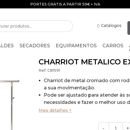
PORTES GRÁTIS A PARTIR 59€ + IVA
Catálogos
ALDES
SECADORES
EQUIPAMENTOS
CARROS
CHARRIOT METÁLICO E
Ref:
CB1591
Charriot de metal cromado com rodas
a sua movimentação.
Pode ser ajustado para atender às s
necessidades e fazer o melhor uso 
disponível.
Mais detalhes +
Esse cabide é resistente graças ao 
seus tubos.
-
+