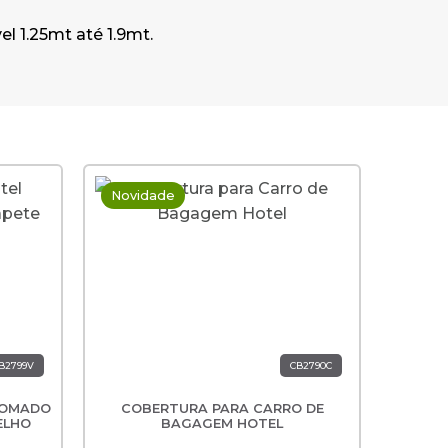
l 1.25mt até 1.9mt.
Novidade
-30%
B2799V
CB2790C
ROMADO
COBERTURA PARA CARRO DE
CARR
CAR
ELHO
BAGAGEM HOTEL
79
5