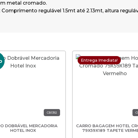
em metal cromado.
Comprimento regulável 1.5mt até 2.13mt, altura reguláve
Entrega Imediata!
o
CB1392
C
O DOBRÁVEL MERCADORIA
CARRO BAGAGEM HOTEL C
HOTEL INOX
79X59X189 TAPETE VERM