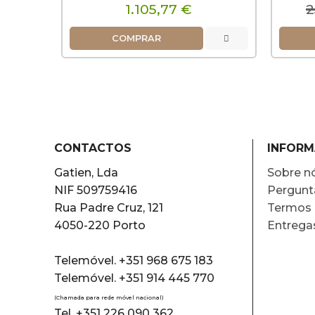
1.105,77 €
2
COMPRAR
CONTACTOS
INFOR
Gatien, Lda
Sobre n
NIF 509759416
Pergunt
Rua Padre Cruz, 121
Termos 
4050-220 Porto
Entrega
Telemóvel. +351 968 675 183
Telemóvel. +351 914 445 770
(Chamada para rede móvel nacional)
Tel. +351 226 090 362