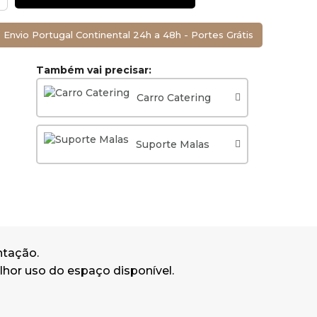
Envio Portugal Continental 24h a 48h - Portes Grátis
1.5mt até
9mt.
Também vai precisar:
Carro Catering
Suporte Malas
ntação.
lhor uso do espaço disponível.