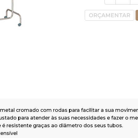
Charriot extensível
Fabricado em metal cromado.
ORÇAMENTAR
Dimensões: Comprimento regulável 
2.13mt, altura regulável 1.25mt até 1.
 metal cromado com rodas para facilitar a sua movime
ustado para atender às suas necessidades e fazer o me
 é resistente graças ao diâmetro dos seus tubos.
tensível