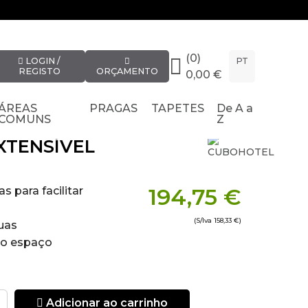
(0)
LOGIN /
PT
REGISTO
ORÇAMENTO
0,00 €
ÁREAS
PRAGAS
TAPETES
De A a
COMUNS
Z
XTENSÍVEL
194,75 €
 para facilitar
(S/Iva
158,33 €
)
uas
do espaço
diâmetro dos
Adicionar ao carrinho