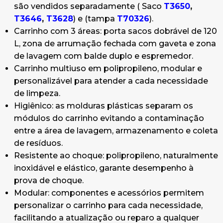
são vendidos separadamente ( Saco
T3650
,
Personalizável: os painéis do carrinho podem
T3646
,
T3628
) e (tampa
T70326
).
ser personalizados com motivos decorativos,
Carrinho com 3 áreas: porta sacos dobrável de 120
publicitários ou com a imagem da empresa de
L, zona de arrumação fechada com gaveta e zona
limpeza para fazer do carrinho um meio de
de lavagem com balde duplo e espremedor.
comunicação.
Carrinho multiuso em polipropileno, modular e
Dimensões:
personalizável para atender a cada necessidade
137 x 73 x 110cm (Comprimento x Largura x
de limpeza.
Altura;)
Higiênico: as molduras plásticas separam os
Porta sacos recolhido: 97 x 73 x 145cm (Comp. x
módulos do carrinho evitando a contaminação
Larg. x Alt.)
entre a área de lavagem, armazenamento e coleta
Composição do carro:
de resíduos.
Balde retangular com alça, 4 L, amarelo.
Resistente ao choque: polipropileno, naturalmente
Balde retangular com alça, 4 L, vermelho.
inoxidável e elástico, garante desempenho à
Balde retangular com alça, 4 L, azul.
prova de choque.
Balde retangular com alça, 4 L, verde.
Modular: componentes e acessórios permitem
Carrinho Nick com alça de plástico, espremedor
personalizar o carrinho para cada necessidade,
Tec, baldes azuis/vermelhos, rodas ø 80 mm e
facilitando a atualização ou reparo a qualquer
pára-choques.