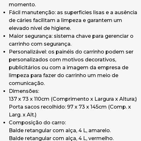
momento.
Base Big Magic, 91x52 cm, com rodas ø 100 mm.
Fácil manutenção: as superfícies lisas e a ausência
Cesto central com, 48,5x31,5x11 cm.
de cáries facilitam a limpeza e garantem um
Gaveta 22 L sem fechadura, verde.
elevado nível de higiene.
Placa porta saco, 48x32x7 cm.
Maior segurança: sistema chave para gerenciar o
Porta-saco dobrável de 120 L incluído aperta-
carrinho com segurança.
sacos, 2 ganchos simples e 2 porta-alças com
Personalizável: os painéis do carrinho podem ser
suporte.
personalizados com motivos decorativos,
Carro é enviado desmontado na caixa original.
publicitários ou com a imagem da empresa de
Se desejar recebê-lo montado consulte-nos.
limpeza para fazer do carrinho um meio de
Peso 32.1Kg; Volume caixa 0.39 M3.
comunicação.
Dimensões:
137 x 73 x 110cm (Comprimento x Largura x Altura;)
Porta sacos recolhido: 97 x 73 x 145cm (Comp. x
Larg. x Alt.)
Composição do carro:
Balde retangular com alça, 4 L, amarelo.
Balde retangular com alça, 4 L, vermelho.