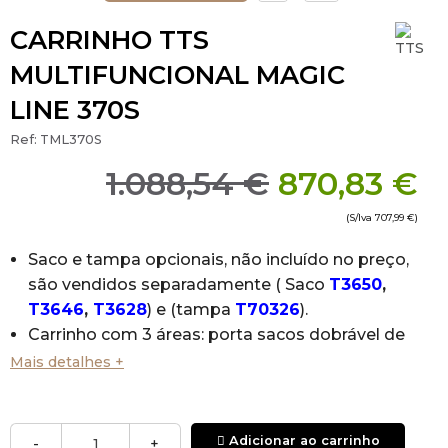
CARRINHO TTS
MULTIFUNCIONAL MAGIC
LINE 370S
Ref:
TML370S
1.088,54 €
870,83 €
(S/Iva
707,99 €
)
Saco e tampa opcionais, não incluído no preço,
são vendidos separadamente ( Saco
T3650
,
T3646
,
T3628
) e (tampa
T70326
).
Carrinho com 3 áreas: porta sacos dobrável de
120 L, zona de arrumação fechada com gaveta
Mais detalhes +
e zona de lavagem com balde duplo e
espremedor.
Carrinho multiuso em polipropileno, modular e
Adicionar ao carrinho
-
+