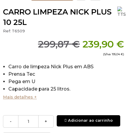
CARRO LIMPEZA NICK PLUS
10 25L
Ref:
T6509
299,87 €
239,90 €
(S/Iva
195,04 €
)
Carro de limpeza Nick Plus em ABS
Prensa Tec
Pega em U
Capacidade para 25 litros.
Dimensões: 43x79x90 cm
Mais detalhes +
• Saco e tampa não incluídos no Preço, são
Adicionar ao carrinho
-
+
vendidos separadamente (Ver relacionados).