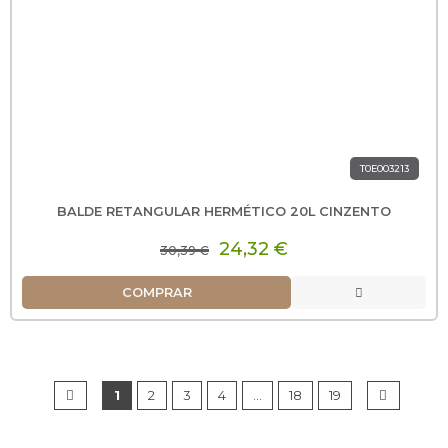
T0E003213
BALDE RETANGULAR HERMÉTICO 20L CINZENTO
24,32 €
30,39 €
COMPRAR
1
2
3
4
…
18
19