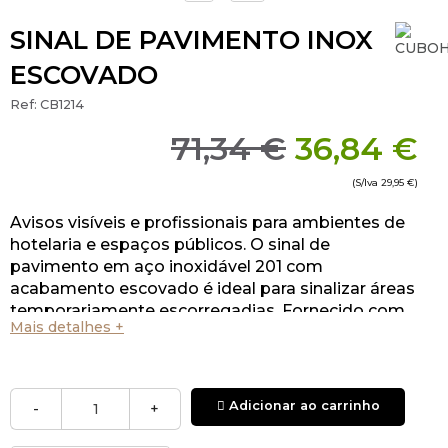
SINAL DE PAVIMENTO INOX
ESCOVADO
Ref:
CB1214
71,34 €
36,84 €
(S/Iva
29,95 €
)
Avisos visíveis e profissionais para ambientes de
hotelaria e espaços públicos. O sinal de
pavimento em aço inoxidável 201 com
acabamento escovado é ideal para sinalizar áreas
temporariamente escorregadias. Fornecido com
Mais detalhes +
o vinil em português e inglês com a indicação
“Pavimento Molhado”.
Adicionar ao carrinho
-
+