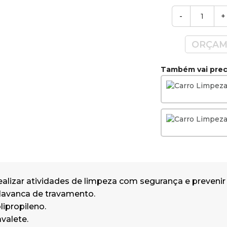
Robusto.
-
+
Compacto: sistema de cavalete que
espaço.
ORÇAM
Sistema de engate rápido.
Mensagem em inglês: CAUTION / 
Também vai preci
(Cuidado / Piso molhado)
Dimensões: 50 x 23 x 104 cm (Comp
Largura x Altura)
realizar atividades de limpeza com segurança e prevenir
lavanca de travamento.
lipropileno.
avalete.