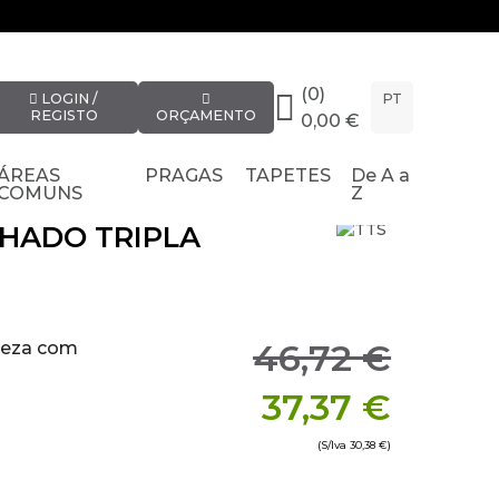
(0)
LOGIN /
PT
REGISTO
ORÇAMENTO
0,00 €
ÁREAS
PRAGAS
TAPETES
De A a
COMUNS
Z
HADO TRIPLA
46,72 €
mpeza com
37,37 €
(S/Iva
30,38 €
)