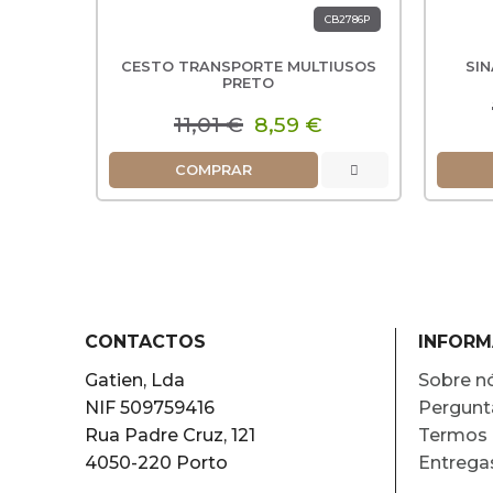
CB2786P
CESTO TRANSPORTE MULTIUSOS
SI
PRETO
11,01 €
8,59 €
COMPRAR
CONTACTOS
INFOR
Gatien, Lda
Sobre n
NIF 509759416
Pergunt
Rua Padre Cruz, 121
Termos 
4050-220 Porto
Entrega