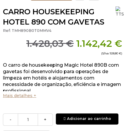
CARRO HOUSEKEEPING
HOTEL 890 COM GAVETAS
Ref:
TMH890B0T0MMV4
1.428,03 €
1.142,42 €
(S/Iva
928,80 €
)
O carro de housekeeping Magic Hotel 890B com
gavetas foi desenvolvido para operações de
limpeza em hotéis e alojamentos com
necessidade de organização, eficiência e imagem
profissional.
Mais detalhes +
Adicionar ao carrinho
-
+