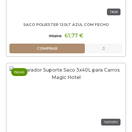
T3628
SACO POLIESTER 120LT AZUL COM FECHO
61,77 €
77,21 €
COMPRAR
Novo
TS070370