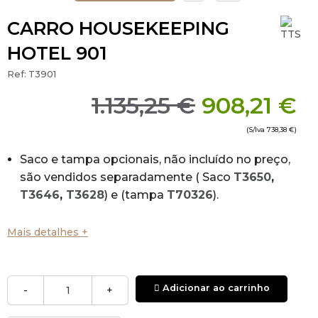
CARRO HOUSEKEEPING
HOTEL 901
Ref:
T3901
1.135,25 €
908,21 €
(S/Iva
738,38 €
)
Saco e tampa opcionais, não incluído no preço,
são vendidos separadamente ( Saco
T3650
,
T3646
,
T3628
) e (tampa
T70326
).
Carro multiuso em polipropileno e metal,
Mais detalhes +
personalizável para atender a todas as
necessidades de limpeza.
Ideal para reorganizar áreas médias-grandes
Adicionar ao carrinho
-
+
com problemas de espaço graças ao porta-