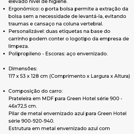
elevado nível de higiene.
Ergonômico: o porta bolsa permite a extração da
O carro é enviado desmontado na caixa
bolsa sem a necessidade de levantá-la, evitando
original. Se desejar recebê-lo montado,
traumas e cansaço na coluna vertebral.
consulte-nos
Personalizável: duas etiquetas na base do
carrinho podem conter o logotipo da empresa de
Peso: 32.93kg. Volume da caixa: 0.268
limpeza.
Polipropileno - Escoras: aço envernizado.
Dimensões:
117 x 53 x 128 cm (Comprimento x Largura x Altura)
Composição do carro:
Prateleira em MDF para Green Hotel série 900 -
46x72,5 cm.
Pilar de metal envernizado azul para Green Hotel
série 900-920-940.
Estrutura em metal envernizado azul com