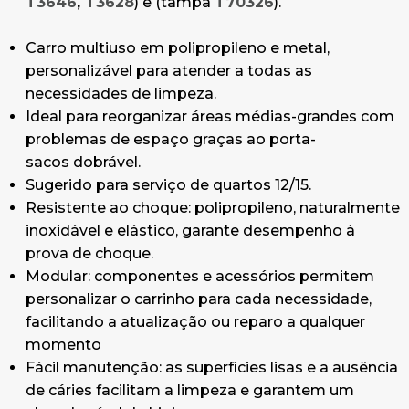
T3646
,
T3628
) e (tampa
T70326
).
de limpeza.
Polipropileno - Escoras: aço envernizado.
Carro multiuso em polipropileno e metal,
personalizável para atender a todas as
Dimensões:
necessidades de limpeza.
117 x 53 x 128 cm (Comprimento x Largura x
Ideal para reorganizar áreas médias-grandes com
Altura)
problemas de espaço graças ao porta-
sacos dobrável.
Composição do carro:
Sugerido para serviço de quartos 12/15.
Prateleira em MDF para Green Hotel série 900 -
Resistente ao choque: polipropileno, naturalmente
46x72,5 cm.
inoxidável e elástico, garante desempenho à
Pilar de metal envernizado azul para Green
prova de choque.
Hotel série 900-920-940.
Modular: componentes e acessórios permitem
Estrutura em metal envernizado azul com
personalizar o carrinho para cada necessidade,
parafusos para Green Hotel série 900.
facilitando a atualização ou reparo a qualquer
Porta-sacos dobrável em polipropileno 120 L.
momento
Placa porta-bolsas com roda ø 125 mm.
Fácil manutenção: as superfícies lisas e a ausência
Base pequena Green Hotel, 89x53 cm, rodas ø
de cáries facilitam a limpeza e garantem um
125 mm.