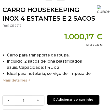
CARRO HOUSEKEEPING
INOX 4 ESTANTES E 2 SACOS
Ref:
CB2717
1.000,17 €
(S/Iva
813,15 €
)
Carro para transporte de roupa.
Incluido: 2 sacos de lona plastificados
azuis. Capacidade: 114L x 2
Ideal para hotelaria, serviço de limpeza de
quartos.
Mais detalhes +
Chassi de aço inoxidável 18/8
4 bandejas de aço inoxidável 18/8
Alças telescópicas.
Adicionar ao carrinho
-
+
Rodas reforçadas: 125mm ø