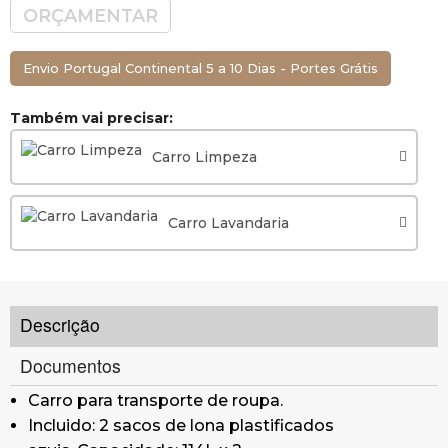
Frentes abertas.
ORÇAMENTAR
Medidas: (LarguraxProfundidadexAltura):
Aberto: 145 x 66 x 127 cm
Envio Portugal Continental 5 a 10 Dias - Portes Grátis
Fechado: 106 x 66 x 127 cm
Também vai precisar:
* O carro é enviado desmontado na caixa original.
Se desejar recebê-lo montado, consulte-nos.
Carro Limpeza
Carro Lavandaria
Descrição
Documentos
Carro para transporte de roupa.
Incluido: 2 sacos de lona plastificados