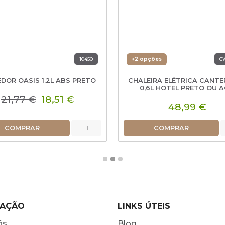
+2 opções
10450
C
DOR OASIS 1.2L ABS PRETO
CHALEIRA ELÉTRICA CANT
0,6L HOTEL PRETO OU 
ESCOVADO
21,77 €
18,51 €
48,99 €
COMPRAR
COMPRAR
MAÇÃO
LINKS ÚTEIS
ós
Blog