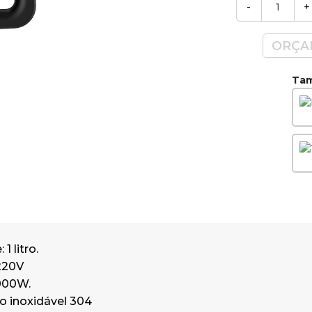
-
+
ORÇA
Tam
1 litro.
220V
1000W.
ço inoxidável 304