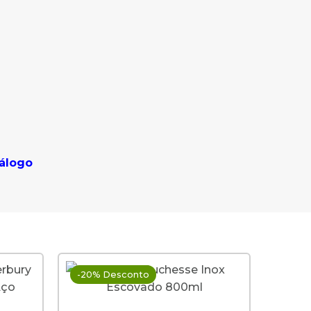
álogo
-20% Desconto