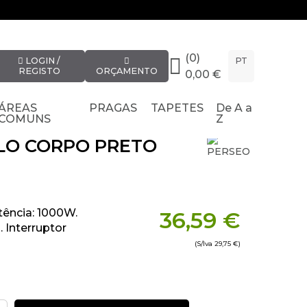
(0)
LOGIN /
PT
REGISTO
ORÇAMENTO
0,00 €
ÁREAS
PRAGAS
TAPETES
De A a
COMUNS
Z
LO CORPO PRETO
otência: 1000W.
36,59 €
. Interruptor
(S/Iva
29,75 €
)