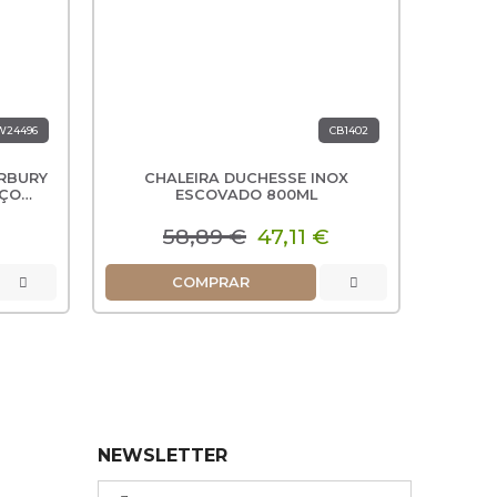
W24496
CB1402
ERBURY
CHALEIRA DUCHESSE INOX
FERVE
FERV
AÇO
ESCOVADO 800ML
58,89 €
47,11 €
COMPRAR
NEWSLETTER